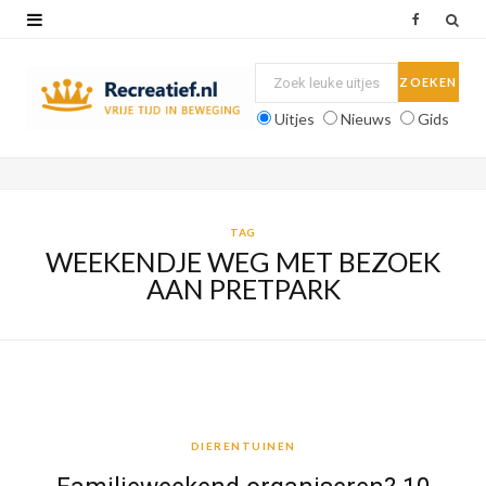
F
a
c
Uitjes
Nieuws
Gids
e
b
o
TAG
WEEKENDJE WEG MET BEZOEK
o
AAN PRETPARK
k
DIERENTUINEN
DIERENTUINEN