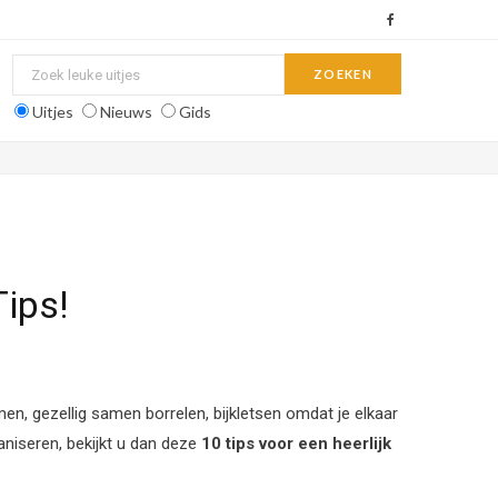
F
a
c
Uitjes
Nieuws
Gids
e
b
o
o
ips!
k
n, gezellig samen borrelen, bijkletsen omdat je elkaar
ganiseren, bekijkt u dan deze
10 tips voor een heerlijk