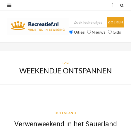
F
a
c
Uitjes
Nieuws
Gids
e
b
o
TAG
WEEKENDJE ONTSPANNEN
o
k
DUITSLAND
DUITSLAND
Verwenweekend in het Sauerland