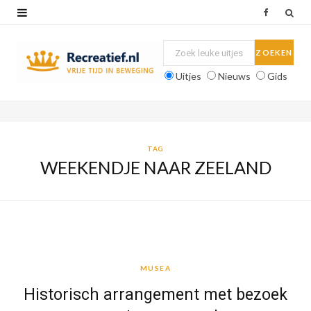
F
a
c
Uitjes
Nieuws
Gids
e
b
o
TAG
WEEKENDJE NAAR ZEELAND
o
k
MUSEA
MUSEA
Historisch arrangement met bezoek