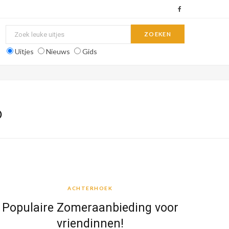
F
a
c
Uitjes
Nieuws
Gids
e
b
o
D
o
k
ACHTERHOEK
ACHTERHOEK
Populaire Zomeraanbieding voor
vriendinnen!