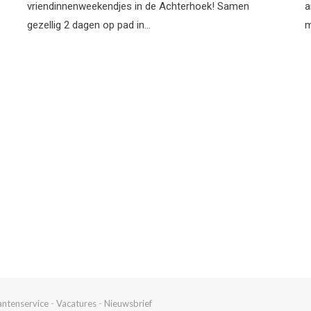
vriendinnenweekendjes in de Achterhoek! Samen
a
gezellig 2 dagen op pad in…
m
antenservice
-
Vacatures
-
Nieuwsbrief