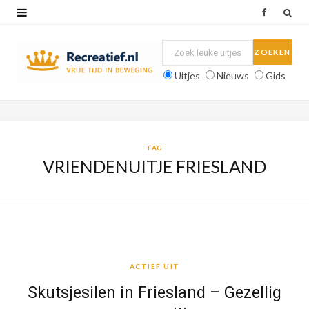
F
a
c
Uitjes
Nieuws
Gids
e
b
o
TAG
VRIENDENUITJE FRIESLAND
o
k
ACTIEF UIT
ACTIEF UIT
Skutsjesilen in Friesland – Gezellig