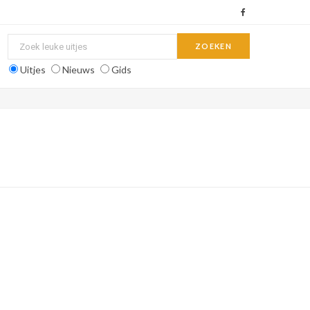
F
a
c
Uitjes
Nieuws
Gids
e
b
o
o
k