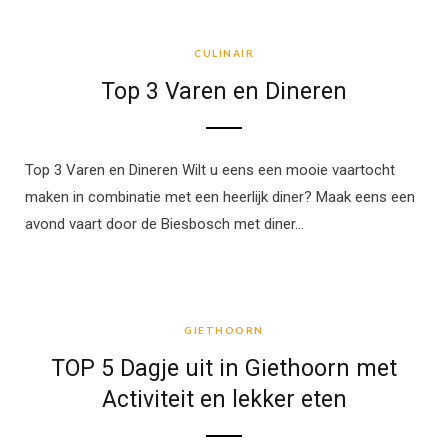
CULINAIR
CULINAIR
Top 3 Varen en Dineren
Top 3 Varen en Dineren Wilt u eens een mooie vaartocht
maken in combinatie met een heerlijk diner? Maak eens een
avond vaart door de Biesbosch met diner…
GIETHOORN
GIETHOORN
TOP 5 Dagje uit in Giethoorn met
Activiteit en lekker eten