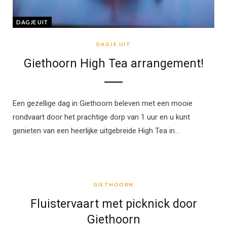
DAGJE UIT
DAGJE UIT
Giethoorn High Tea arrangement!
Een gezellige dag in Giethoorn beleven met een mooie
rondvaart door het prachtige dorp van 1 uur en u kunt
genieten van een heerlijke uitgebreide High Tea in…
GIETHOORN
GIETHOORN
Fluistervaart met picknick door
Giethoorn