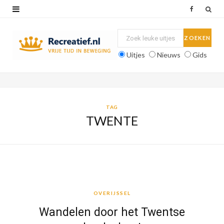
F
a
c
Uitjes
Nieuws
Gids
e
b
o
TAG
TWENTE
o
k
OVERIJSSEL
OVERIJSSEL
Wandelen door het Twentse