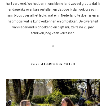
hart veroverd. We hebben in ons kleine land zoveel groots dat ik
er dagelijks over kan vertellen en dat doe ik dan ook graag in
mijn blogs over al het leuks wat er in Nederland te doen is en al
het moois wat je kunt verkennen en ontdekken. De diversiteit
van Nederland is ongekend en blijft mij, zelfs na 25 jaar
schrijven, nog vaak verrassen.
W
e
b
s
i
t
GERELATEERDE BERICHTEN
e