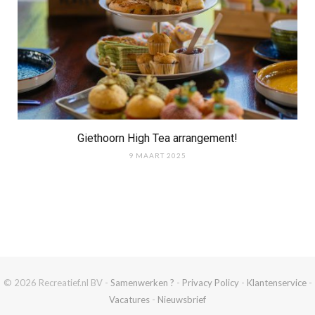
Giethoorn High Tea arrangement!
9 MAART 2025
© 2026 Recreatief.nl BV -
Samenwerken ?
-
Privacy Policy
-
Klantenservice
-
Vacatures
-
Nieuwsbrief