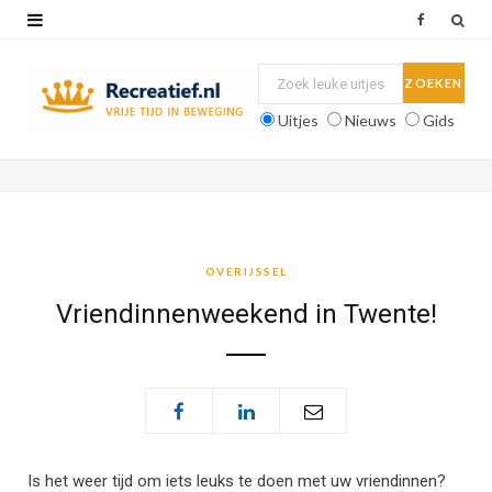
F
a
c
Uitjes
Nieuws
Gids
e
b
o
o
OVERIJSSEL
k
Vriendinnenweekend in Twente!
Is het weer tijd om iets leuks te doen met uw vriendinnen?