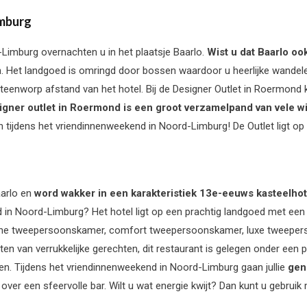
imburg
Limburg overnachten u in het plaatsje Baarlo.
Wist u dat Baarlo o
. Het landgoed is omringd door bossen waardoor u heerlijke wandele
eenworp afstand van het hotel. Bij de Designer Outlet in Roermond ku
gner outlet in Roermond is een groot verzamelpand van vele win
n tijdens het vriendinnenweekend in Noord-Limburg! De Outlet ligt 
arlo en
word wakker in een karakteristiek 13e-eeuws kasteelho
in Noord-Limburg? Het hotel ligt op een prachtig landgoed met een g
eine tweepersoonskamer, comfort tweepersoonskamer, luxe tweeperso
ten van verrukkelijke gerechten
, dit restaurant is gelegen onder een 
n. Tijdens het vriendinnenweekend in Noord-Limburg gaan jullie
gen
over een sfeervolle bar. Wilt u wat energie kwijt? Dan kunt u gebrui