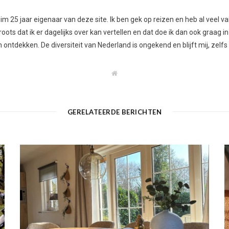
 ruim 25 jaar eigenaar van deze site. Ik ben gek op reizen en heb al vee
ots dat ik er dagelijks over kan vertellen en dat doe ik dan ook graag in
ontdekken. De diversiteit van Nederland is ongekend en blijft mij, zelfs
W
e
b
s
i
t
GERELATEERDE BERICHTEN
e