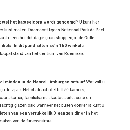
ok wel het kasteeldorp wordt genoemd?
U kunt hier
n kunt maken. Daarnaast liggen Nationaal Park de Peel
nt u een heerlijk dagje gaan shoppen, in de Outlet
kels. In dit pand zitten zo’n 150 winkels
op loopafstand van het centrum van Roermond.
tel midden in de Noord-Limburgse natuur!
Wat wilt u
rote vijver.
Het chateauhotel telt 50 kamers,
onskamer, familiekamer, kasteelsuite, suite en
prachtig glazen dak, wanneer het buiten donker is kunt u
ieten van een verrukkelijk 3-gangen diner in het
k maken van de fitnessruimte.