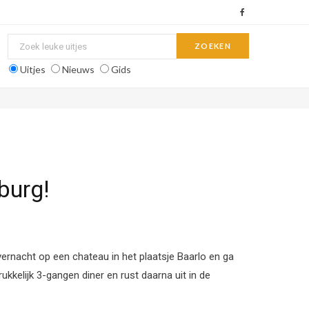
F
a
c
Uitjes
Nieuws
Gids
e
b
o
o
burg!
k
ernacht op een chateau in het plaatsje Baarlo en ga
ukkelijk 3-gangen diner en rust daarna uit in de