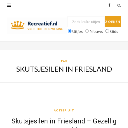
F
a
c
Uitjes
Nieuws
Gids
e
b
o
TAG
SKUTSJESILEN IN FRIESLAND
o
k
ACTIEF UIT
ACTIEF UIT
Skutsjesilen in Friesland – Gezellig