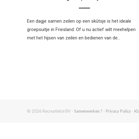
Een dagje samen zeilen op een skûtsje is het ideale
groepsuitje in Friesland. Of u nu actief wilt meehelpen
met het hijsen van zeilen en bedienen van de…
© 2026 Recreatief.nl BV -
Samenwerken ?
-
Privacy Policy
-
Kl