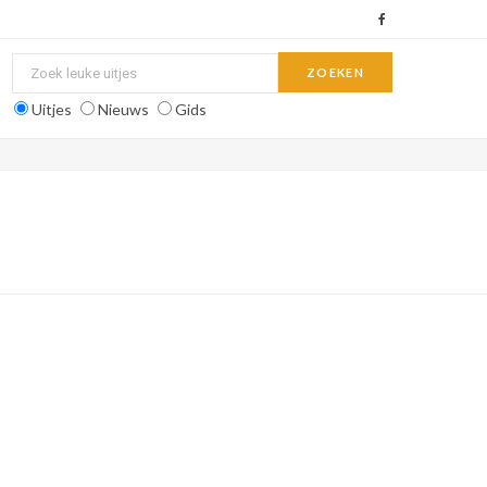
F
a
c
Uitjes
Nieuws
Gids
e
b
o
o
k