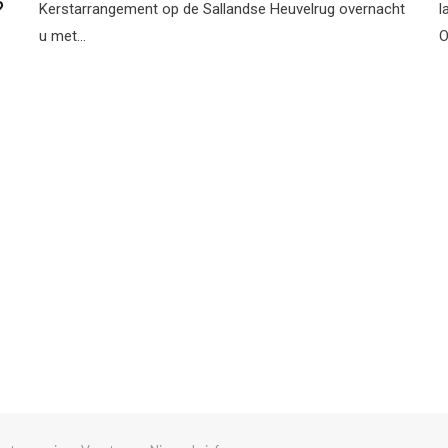
?
Kerstarrangement op de Sallandse Heuvelrug overnacht
l
u met…
O