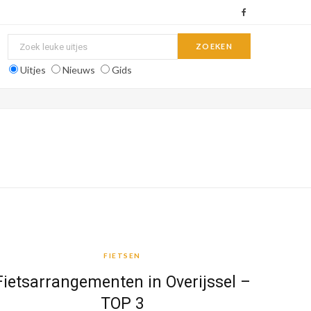
F
a
c
Uitjes
Nieuws
Gids
e
b
o
o
k
FIETSEN
FIETSEN
Fietsarrangementen in Overijssel –
TOP 3