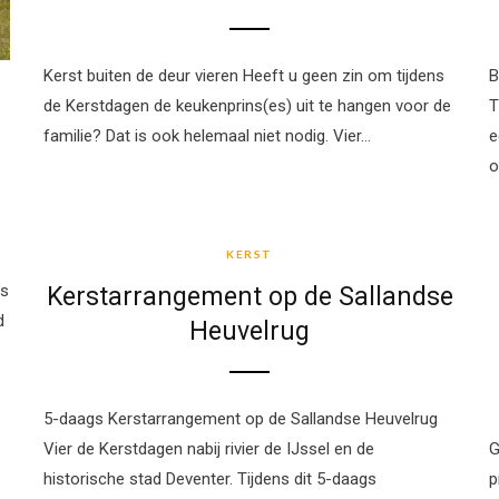
Kerst buiten de deur vieren Heeft u geen zin om tijdens
B
de Kerstdagen de keukenprins(es) uit te hangen voor de
T
familie? Dat is ook helemaal niet nodig. Vier…
e
o
KERST
KERST
ts
Kerstarrangement op de Sallandse
d
Heuvelrug
5-daags Kerstarrangement op de Sallandse Heuvelrug
Vier de Kerstdagen nabij rivier de IJssel en de
G
historische stad Deventer. Tijdens dit 5-daags
p