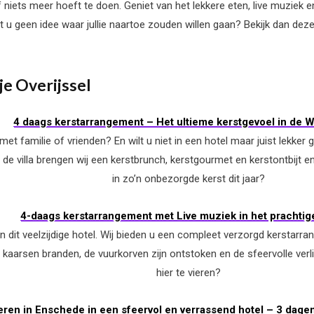
niets meer hoeft te doen. Geniet van het lekkere eten, live muziek en d
t u geen idee waar jullie naartoe zouden willen gaan? Bekijk dan dez
je Overijssel
4 daags kerstarrangement – Het ultieme kerstgevoel in de 
t familie of vrienden? En wilt u niet in een hotel maar juist lekker ge
 de villa brengen wij een kerstbrunch, kerstgourmet en kerstontbijt en 
in zo’n onbezorgde kerst dit jaar?
4-daags kerstarrangement met Live muziek in het prachti
in dit veelzijdige hotel. Wij bieden u een compleet verzorgd kerstarr
 kaarsen branden, de vuurkorven zijn ontstoken en de sfeervolle verli
hier te vieren?
ieren in Enschede in een sfeervol en verrassend hotel – 3 dage