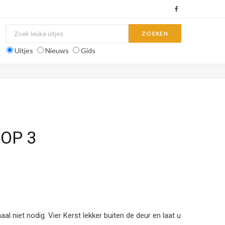
F
a
c
Uitjes
Nieuws
Gids
e
b
o
o
TOP 3
k
l niet nodig. Vier Kerst lekker buiten de deur en laat u