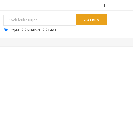
F
a
c
Uitjes
Nieuws
Gids
e
b
o
o
k