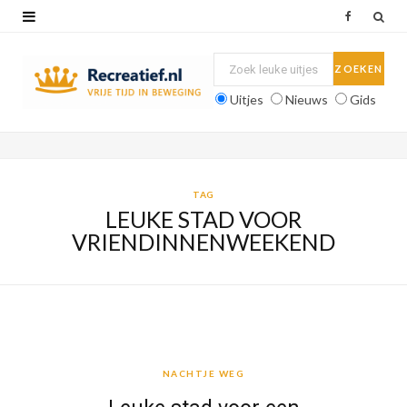
F
a
c
Uitjes
Nieuws
Gids
e
b
o
TAG
LEUKE STAD VOOR
o
VRIENDINNENWEEKEND
k
NACHTJE WEG
NACHTJE WEG