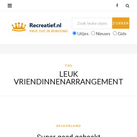
F
a
c
Uitjes
Nieuws
Gids
e
b
o
TAG
LEUK
o
VRIENDINNENARRANGEMENT
k
GELDERLAND
GELDERLAND