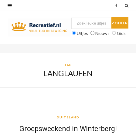
F
a
c
Uitjes
Nieuws
Gids
e
b
o
TAG
LANGLAUFEN
o
k
DUITSLAND
DUITSLAND
Groepsweekend in Winterberg!