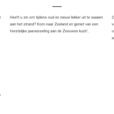
t
Heeft u zin om tijdens oud en nieuw lekker uit te waaien
2
aan het strand? Kom naar Zeeland en geniet van een
v
feestelijke jaarwisseling aan de Zeeuwse kust!…
o
a
s