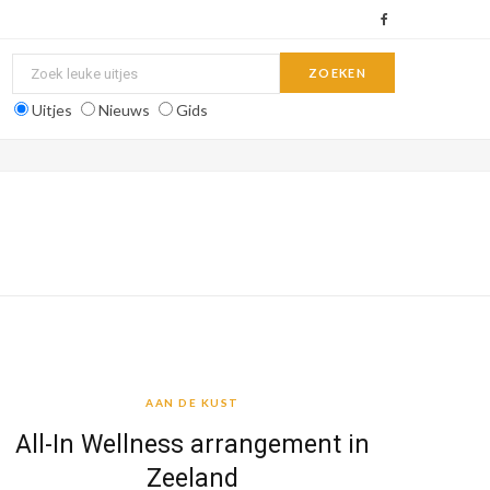
F
a
c
Uitjes
Nieuws
Gids
e
b
o
o
k
AAN DE KUST
AAN DE KUST
All-In Wellness arrangement in
Zeeland