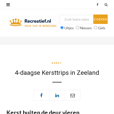
F
a
c
Uitjes
Nieuws
Gids
e
b
o
o
KERST
k
4-daagse Kersttrips in Zeeland
Kerst buiten de deur vieren