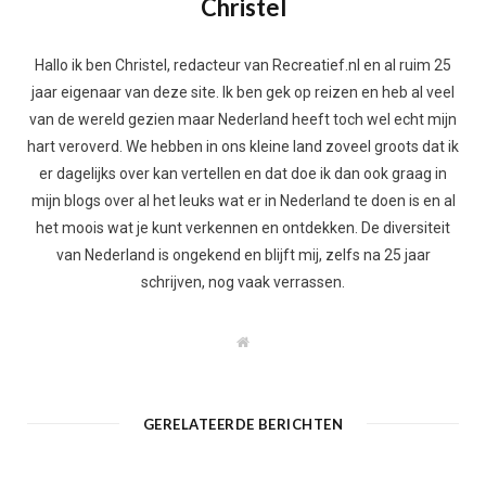
Christel
Hallo ik ben Christel, redacteur van Recreatief.nl en al ruim 25
jaar eigenaar van deze site. Ik ben gek op reizen en heb al veel
van de wereld gezien maar Nederland heeft toch wel echt mijn
hart veroverd. We hebben in ons kleine land zoveel groots dat ik
er dagelijks over kan vertellen en dat doe ik dan ook graag in
mijn blogs over al het leuks wat er in Nederland te doen is en al
het moois wat je kunt verkennen en ontdekken. De diversiteit
van Nederland is ongekend en blijft mij, zelfs na 25 jaar
schrijven, nog vaak verrassen.
W
e
b
s
i
t
GERELATEERDE BERICHTEN
e