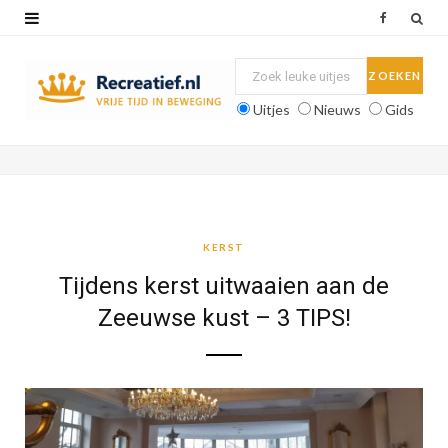
F
a
c
Uitjes
Nieuws
Gids
e
b
o
o
KERST
k
Tijdens kerst uitwaaien aan de
Zeeuwse kust – 3 TIPS!