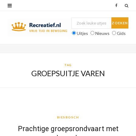
F
a
c
Uitjes
Nieuws
Gids
e
b
o
TAG
GROEPSUITJE VAREN
o
k
BIESBOSCH
BIESBOSCH
Prachtige groepsrondvaart met