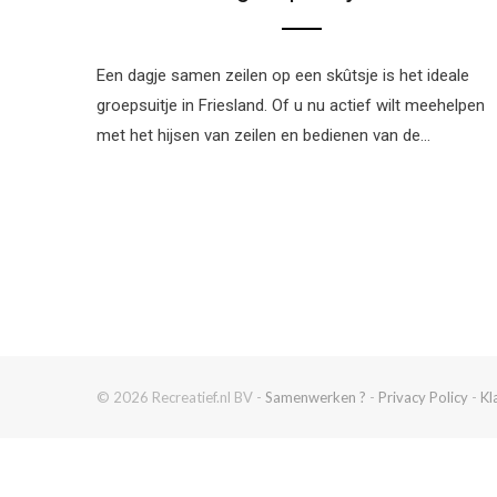
Een dagje samen zeilen op een skûtsje is het ideale
groepsuitje in Friesland. Of u nu actief wilt meehelpen
met het hijsen van zeilen en bedienen van de…
© 2026 Recreatief.nl BV -
Samenwerken ?
-
Privacy Policy
-
Kl