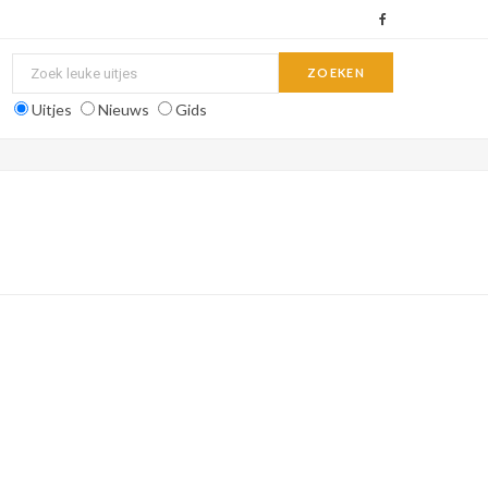
F
a
c
Uitjes
Nieuws
Gids
e
b
o
o
k