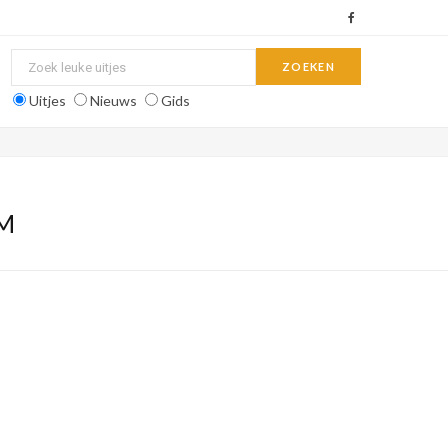
F
a
c
Uitjes
Nieuws
Gids
e
b
o
M
o
k