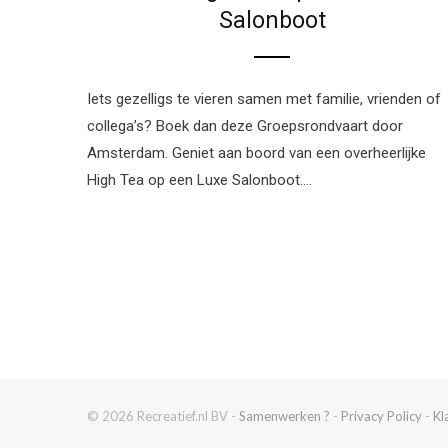
Salonboot
Iets gezelligs te vieren samen met familie, vrienden of
collega’s? Boek dan deze Groepsrondvaart door
Amsterdam. Geniet aan boord van een overheerlijke
High Tea op een Luxe Salonboot.…
© 2026 Recreatief.nl BV -
Samenwerken ?
-
Privacy Policy
-
Kl