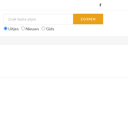
F
a
c
Uitjes
Nieuws
Gids
e
b
o
o
k