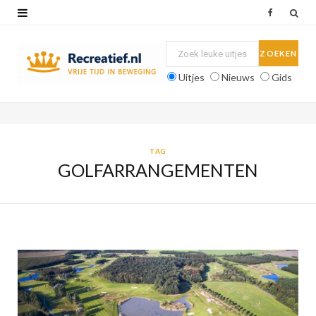
F
a
c
Uitjes
Nieuws
Gids
e
b
o
TAG
GOLFARRANGEMENTEN
o
k