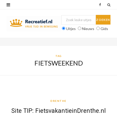
F
a
c
Uitjes
Nieuws
Gids
e
b
o
TAG
FIETSWEEKEND
o
k
DRENTHE
DRENTHE
Site TIP: FietsvakantieinDrenthe.nl