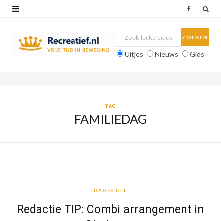
F
a
c
Uitjes
Nieuws
Gids
e
b
o
TAG
FAMILIEDAG
o
k
DAGJE UIT
DAGJE UIT
Redactie TIP: Combi arrangement in