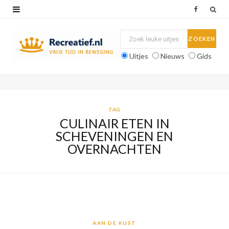
F
a
c
Uitjes
Nieuws
Gids
e
b
o
TAG
CULINAIR ETEN IN
o
SCHEVENINGEN EN
k
OVERNACHTEN
AAN DE KUST
AAN DE KUST