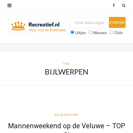
F
a
c
Uitjes
Nieuws
Gids
e
b
o
TAG
BIJLWERPEN
o
k
GELDERLAND
GELDERLAND
Mannenweekend op de Veluwe – TOP