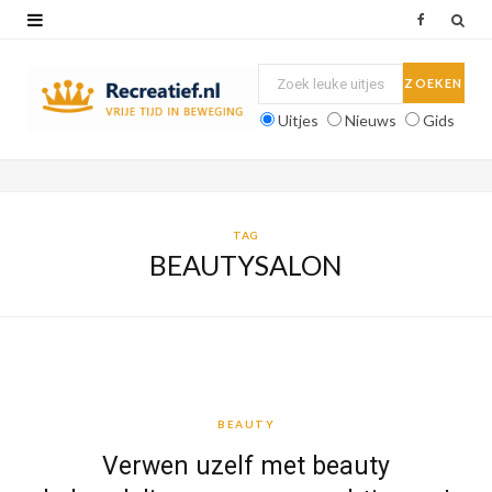
F
a
c
Uitjes
Nieuws
Gids
e
b
o
TAG
BEAUTYSALON
o
k
BEAUTY
BEAUTY
Verwen uzelf met beauty