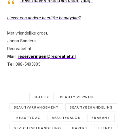
Boek nu een heerlijke beautydag!
Liever een andere heerlijke beautydag?
Met vriendelijke groet,
Jonna Sanders
Recreatief.nl
Mail
:
reserveringen@recreatief.nl
Tel
: 088-5405805
BEAUTY
BEAUTY VERWEN
BEAUTYARRANGEMENT
BEAUTYBEHANDELING
BEAUTYDAG
BEAUTYSALON
BRABANT
GEZICHTSBEHANDELING
HAPERT
LEENDE