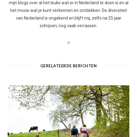
mijn blogs over al het leuks wat er in Nederland te doen is en al
het moois wat je kunt verkennen en ontdekken. De diversiteit
van Nederland is ongekend en blijft mij, zelfs na 25 jaar
schrijven, nog vaak verrassen.
W
e
b
s
i
t
GERELATEERDE BERICHTEN
e