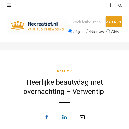
F
a
c
Uitjes
Nieuws
Gids
e
b
o
o
BEAUTY
k
Heerlijke beautydag met
overnachting – Verwentip!