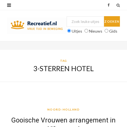
F
a
c
Uitjes
Nieuws
Gids
e
b
o
TAG
3-STERREN HOTEL
o
k
NOORD-HOLLAND
NOORD-HOLLAND
Gooische Vrouwen arrangement in