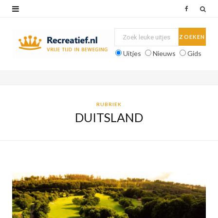
F
a
c
Uitjes
Nieuws
Gids
e
b
o
RUBRIEK
DUITSLAND
o
k