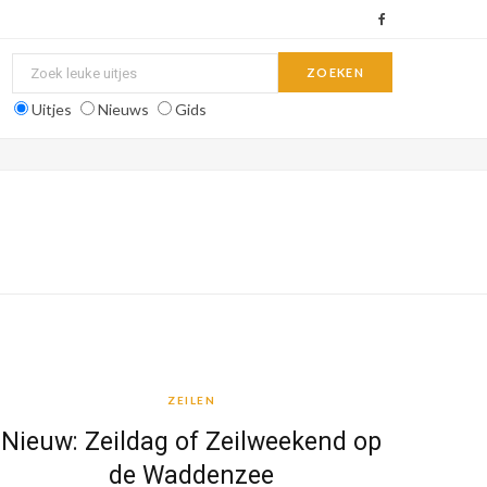
F
a
c
Uitjes
Nieuws
Gids
e
b
o
o
k
ZEILEN
ZEILEN
Nieuw: Zeildag of Zeilweekend op
de Waddenzee