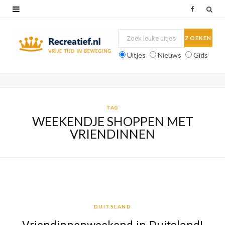
F
a
c
Uitjes
Nieuws
Gids
e
b
o
TAG
WEEKENDJE SHOPPEN MET
o
VRIENDINNEN
k
DUITSLAND
DUITSLAND