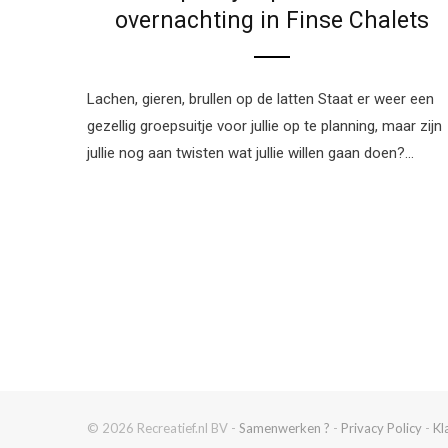
overnachting in Finse Chalets
Lachen, gieren, brullen op de latten Staat er weer een
gezellig groepsuitje voor jullie op te planning, maar zijn
jullie nog aan twisten wat jullie willen gaan doen?…
© 2026 Recreatief.nl BV -
Samenwerken ?
-
Privacy Policy
-
Kl