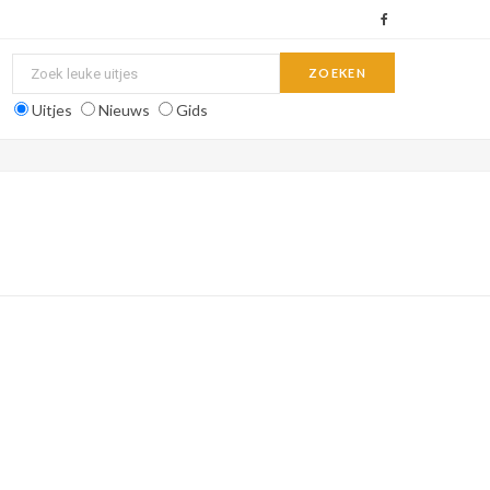
F
a
c
Uitjes
Nieuws
Gids
e
b
o
o
k