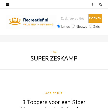
F
a
c
Uitjes
Nieuws
Gids
e
b
o
TAG
SUPER ZESKAMP
o
k
ACTIEF UIT
ACTIEF UIT
3 Toppers voor een Stoer