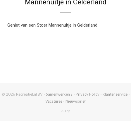
Mannenuitje in Gelderland
Geniet van een Stoer Mannenuitje in Gelderland
© 2026 Recreatief.nl BV -
Samenwerken ?
-
Privacy Policy
-
Klantenservice
-
Vacatures
-
Nieuwsbrief
Top