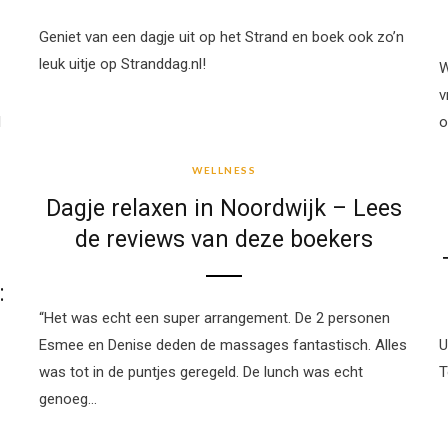
Geniet van een dagje uit op het Strand en boek ook zo’n
leuk uitje op Stranddag.nl!
W
v
l
o
WELLNESS
WELLNESS
Dagje relaxen in Noordwijk – Lees
de reviews van deze boekers
:
“Het was echt een super arrangement. De 2 personen
Esmee en Denise deden de massages fantastisch. Alles
U
was tot in de puntjes geregeld. De lunch was echt
T
genoeg…