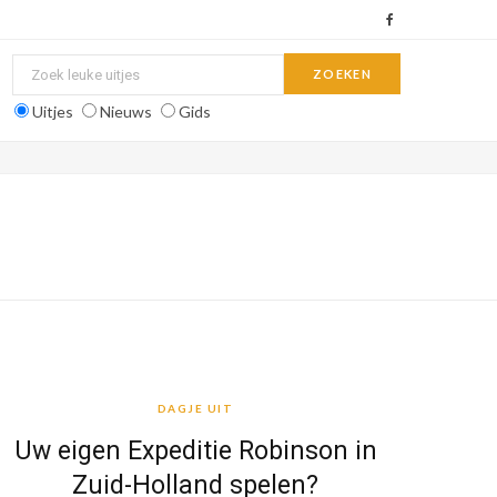
F
a
c
Uitjes
Nieuws
Gids
e
b
o
o
k
DAGJE UIT
DAGJE UIT
Uw eigen Expeditie Robinson in
Zuid-Holland spelen?