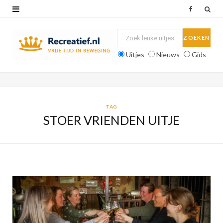
F
a
c
Uitjes
Nieuws
Gids
e
b
o
TAG
STOER VRIENDEN UITJE
o
k