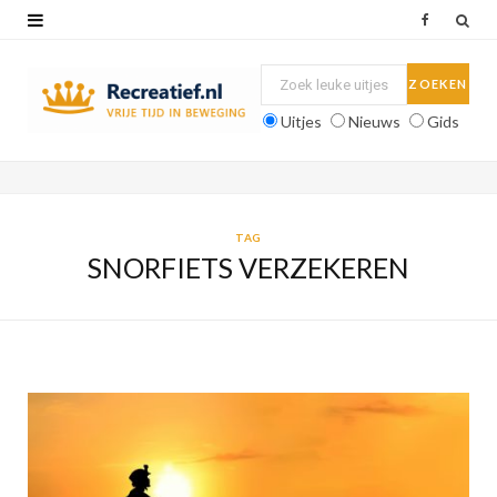
F
a
c
Uitjes
Nieuws
Gids
e
b
o
TAG
SNORFIETS VERZEKEREN
o
k