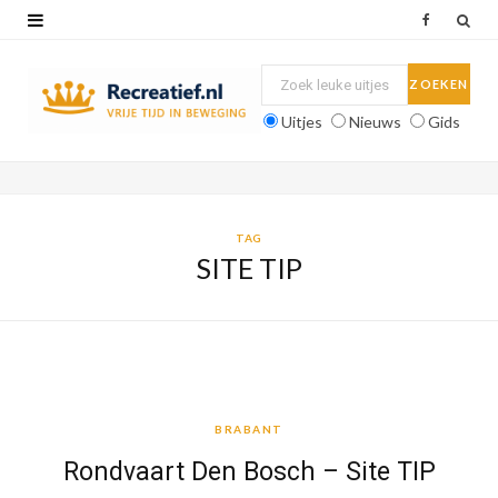
F
a
c
Uitjes
Nieuws
Gids
e
b
o
TAG
SITE TIP
o
k
BRABANT
BRABANT
Rondvaart Den Bosch – Site TIP