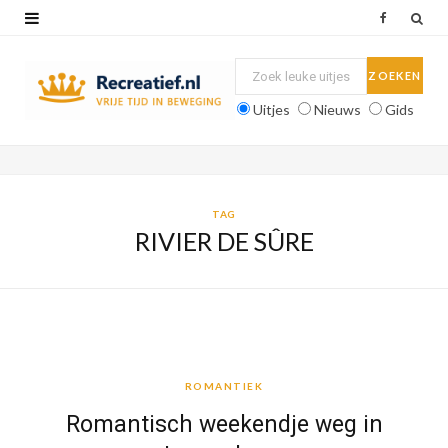
F
a
c
Uitjes
Nieuws
Gids
e
b
o
TAG
RIVIER DE SÛRE
o
k
ROMANTIEK
ROMANTIEK
Romantisch weekendje weg in