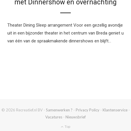
met Dinnershow en overnachting
Theater Dining Sleep arrangement Voor een gezellig avondje
uit in een bijzonder theater in het centrum van Breda geniet u
van één van de spraakmakende dinnershows en blijft…
© 2026 Recreatief.nl BV -
Samenwerken ?
-
Privacy Policy
-
Klantenservice
-
Vacatures
-
Nieuwsbrief
Top