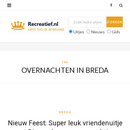
F
a
c
Uitjes
Nieuws
Gids
e
b
o
TAG
OVERNACHTEN IN BREDA
o
k
BREDA
BREDA
Nieuw Feest: Super leuk vriendenuitje