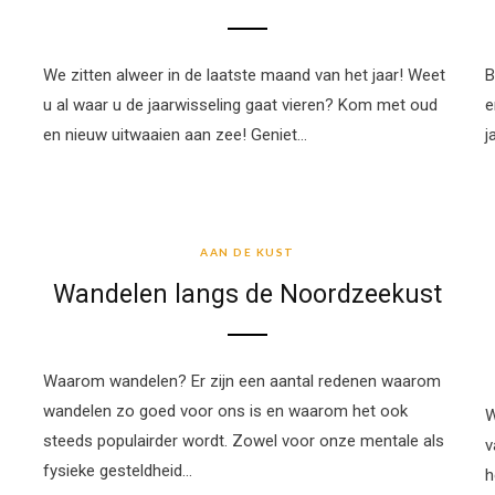
We zitten alweer in de laatste maand van het jaar! Weet
B
u al waar u de jaarwisseling gaat vieren? Kom met oud
e
en nieuw uitwaaien aan zee! Geniet…
j
AAN DE KUST
AAN DE KUST
Wandelen langs de Noordzeekust
Waarom wandelen? Er zijn een aantal redenen waarom
wandelen zo goed voor ons is en waarom het ook
W
steeds populairder wordt. Zowel voor onze mentale als
v
fysieke gesteldheid…
h