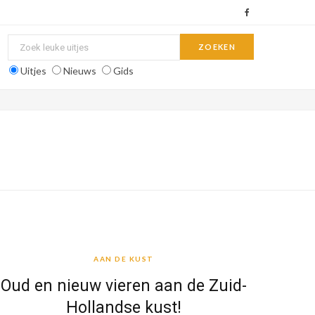
F
a
c
Uitjes
Nieuws
Gids
e
b
o
o
k
AAN DE KUST
AAN DE KUST
Oud en nieuw vieren aan de Zuid-
Hollandse kust!