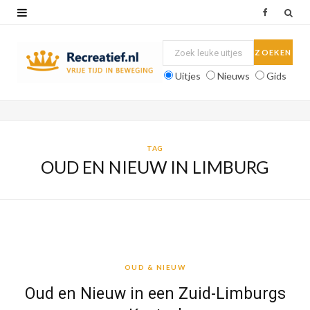
F
a
c
Uitjes
Nieuws
Gids
e
b
o
TAG
OUD EN NIEUW IN LIMBURG
o
k
OUD & NIEUW
OUD & NIEUW
Oud en Nieuw in een Zuid-Limburgs