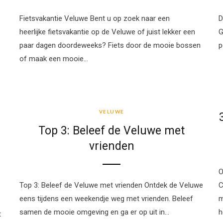
Fietsvakantie Veluwe Bent u op zoek naar een
D
heerlijke fietsvakantie op de Veluwe of juist lekker een
G
paar dagen doordeweeks? Fiets door de mooie bossen
p
of maak een mooie…
VELUWE
VELUWE
Top 3: Beleef de Veluwe met
vrienden
O
Top 3: Beleef de Veluwe met vrienden Ontdek de Veluwe
C
eens tijdens een weekendje weg met vrienden. Beleef
m
samen de mooie omgeving en ga er op uit in…
h
t