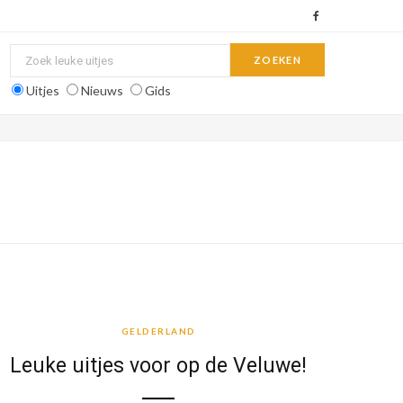
F
a
c
Uitjes
Nieuws
Gids
e
b
o
o
k
GELDERLAND
GELDERLAND
Leuke uitjes voor op de Veluwe!