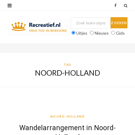
F
a
c
Uitjes
Nieuws
Gids
e
b
o
TAG
NOORD-HOLLAND
o
k
NOORD-HOLLAND
NOORD-HOLLAND
Wandelarrangement in Noord-