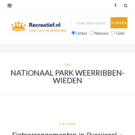
F
a
c
Uitjes
Nieuws
Gids
e
b
o
TAG
NATIONAAL PARK WEERRIBBEN-
o
WIEDEN
k
FIETSEN
FIETSEN