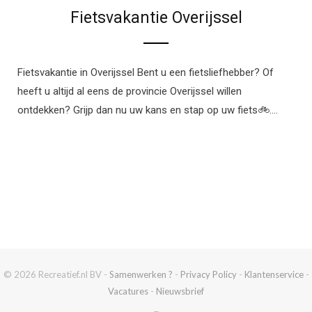
Fietsvakantie Overijssel
Fietsvakantie in Overijssel Bent u een fietsliefhebber? Of
heeft u altijd al eens de provincie Overijssel willen
ontdekken? Grijp dan nu uw kans en stap op uw fiets🚲.…
© 2026 Recreatief.nl BV -
Samenwerken ?
-
Privacy Policy
-
Klantenservice
-
Vacatures
-
Nieuwsbrief